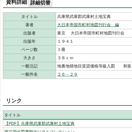
資料詳細
詳細切替
タイトル
兵庫県武庫郡武庫村土地宝典
著者
大日本帝国市町村地図刊行会 編
出版者
東京 大日本帝国市町村地図刊行会
出版年
１９４１
ページ数
１冊
大きさ
３８ｃｍ
一般注記
地番地積地目賃貸価格等級入図 和装
一般件名
２６－２９
リンク
タイトル
【PDF】兵庫県武庫郡武庫村土地宝典
国立国会図書館デジタルコレクション