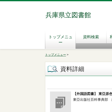
兵庫県立図書館
トップメニュ
資料検索
ー
トップメニュー
>
資料詳細
【外国語図書】 東亞原
東亞出版社百科事典部 編 --