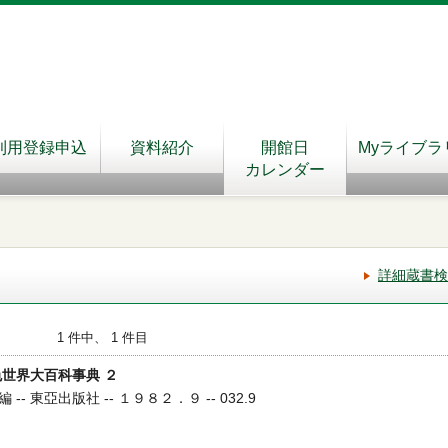
利用登録申込
資料紹介
開館日
Myライブラ
カレンダー
詳細蔵書検
1 件中、 1 件目
色世界大百科事典 ２
 東亞出版社 -- １９８２．９ -- 032.9