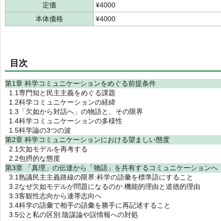
定価
¥4000
本体価格
¥4000
目次
第1章 科学コミュニケーションをめぐる前提条件
1.1専門知と民主主義をめぐる課題
1.2科学コミュニケーションの経緯
1.3「欠如から対話へ」の物語と、その限界
1.4科学コミュニケーションの多様性
1.5科学論の3つの波
第2章 科学コミュニケーションにおける望ましい態度
2.1欠如モデルを再考する
2.2包摂的な態度
第3章 「真理」の伝達から「物語」を共有するコミュニケーションへ
3.1熟議民主主義路線の限界:科学の語彙を標準語にすること
3.2なぜ欠如モデルが問題になるのか:機能的理由と道徳的理由
3.3客観性志向から連帯志向へ
3.4科学の語彙で相手の語彙を勝手に再記述すること
3.5公と私の区別:陰謀論や誤情報への対処