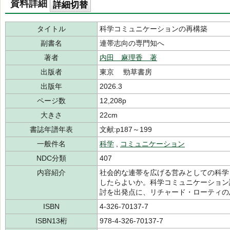
資料詳細
詳細切替
タイトル
科学コミュニケーションの再構築
副書名
連帯志向の専門知へ
著者
内田 麻理香 著
出版者
東京 勁草書房
出版年
2026.3
ページ数
12,208p
大きさ
22cm
書誌年譜年表
文献:p187～199
一般件名
科学
,
コミュニケーション
NDC分類
407
内容紹介
社会的な連帯を広げる営みとしての科学
したらよいか。科学コミュニケーション
討を出発点に、リチャード・ローティの
ISBN
4-326-70137-7
ISBN13桁
978-4-326-70137-7