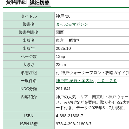
資料詳細
詳細切替
タイトル
神戸 '26
叢書名
まっぷるマガジン
叢書副書名
関西
出版者
東京 昭文社
出版年
2025.10
ページ数
135p
大きさ
23cm
形態注記
付:神戸ウォーターフロント攻略ガイド(18
一般件名
神戸市-紀行・案内記
,
１０－２９
NDC分類
291.641
内容紹介
神戸の人気エリア、南京町・神戸ウォー
メ、みやげなどを案内。取り外せる2大
ード付き。データ:2025年6～7月現在。
ISBN
4-398-21808-7
ISBN13桁
978-4-398-21808-7