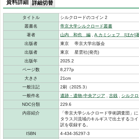
資料詳細
詳細切替
タイトル
シルクロードのコイン 2
叢書名
帝京大学シルクロード叢書
著者
山内 和也 編
,
A.カミシェフ [ほか]
出版者
東京 帝京大学出版会
出版者
東京 星雲社(発売)
出版年
2025.2
ページ数
8,277p
大きさ
21cm
一般注記
2刷（2025.3）
一般件名
遺跡・遺物-中央アジア
,
古銭
,
シルクロ
NDC分類
229.6
内容紹介
「帝京大学シルクロード学術調査団」に
タラス川流域のキルギスで出土するコイ
訳を収録する。
ISBN
4-434-35297-3