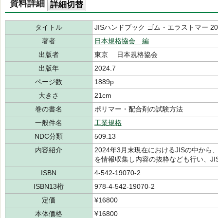
資料詳細
詳細切替
タイトル
JISハンドブック ゴム・エラストマー 202
著者
日本規格協会 編
出版者
東京 日本規格協会
出版年
2024.7
ページ数
1889p
大きさ
21cm
巻の書名
ポリマー・配合剤の試験方法
一般件名
工業規格
NDC分類
509.13
内容紹介
2024年3月末現在におけるJISの中か
を情報収集し内容の抜粋なども行い、JI
ISBN
4-542-19070-2
ISBN13桁
978-4-542-19070-2
定価
¥16800
本体価格
¥16800