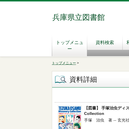
兵庫県立図書館
トップメニュ
資料検索
ー
トップメニュー
>
資料詳細
【図書】 手塚治虫ディスカバ
Collection
手塚 治虫 著 -- 玄光社 -- 