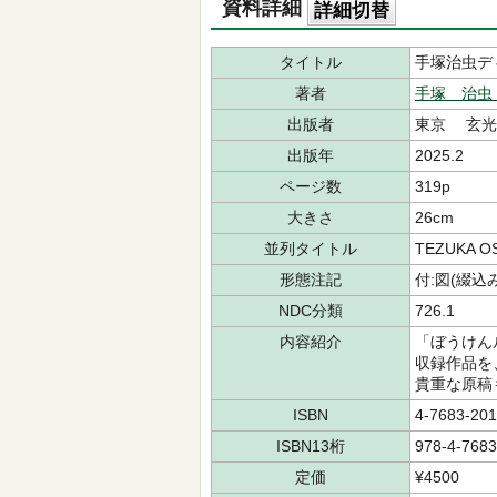
資料詳細
詳細切替
タイトル
手塚治虫デ
著者
手塚 治虫
出版者
東京 玄光
出版年
2025.2
ページ数
319p
大きさ
26cm
並列タイトル
TEZUKA OSA
形態注記
付:図(綴込
NDC分類
726.1
内容紹介
「ぼうけん
収録作品を
貴重な原稿
ISBN
4-7683-201
ISBN13桁
978-4-7683
定価
¥4500