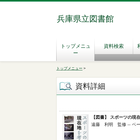
兵庫県立図書館
トップメニュ
資料検索
ー
トップメニュー
>
資料詳細
【図書】 スポーツの現
遠藤 利明 監修 -- ベースボ