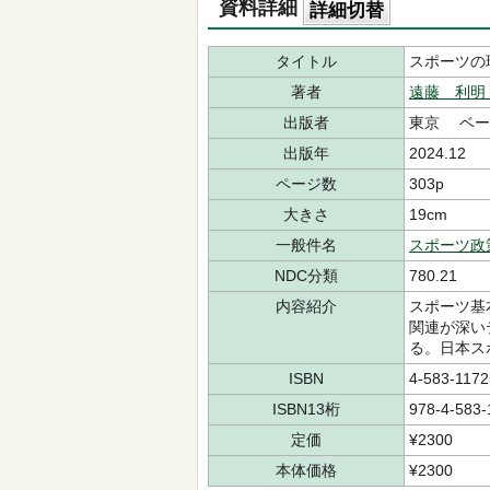
資料詳細
詳細切替
タイトル
スポーツの
著者
遠藤 利明
出版者
東京 ベー
出版年
2024.12
ページ数
303p
大きさ
19cm
一般件名
スポーツ政
NDC分類
780.21
内容紹介
スポーツ基
関連が深い
る。日本ス
ISBN
4-583-1172
ISBN13桁
978-4-583-
定価
¥2300
本体価格
¥2300