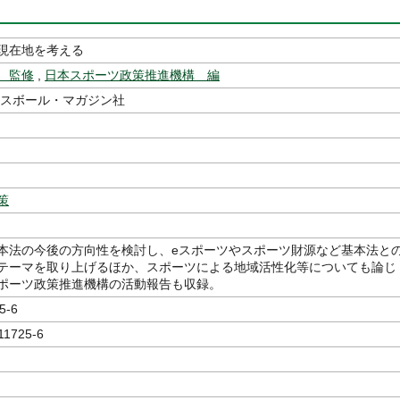
現在地を考える
 監修
,
日本スポーツ政策推進機構 編
スボール・マガジン社
策
本法の今後の方向性を検討し、eスポーツやスポーツ財源など基本法と
テーマを取り上げるほか、スポーツによる地域活性化等についても論じ
ポーツ政策推進機構の活動報告も収録。
5-6
11725-6