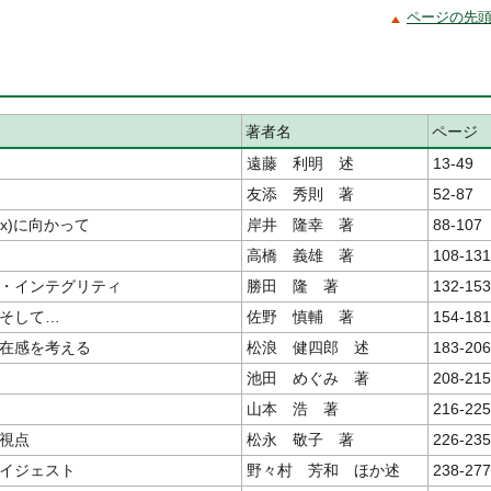
ページの先
著者名
ページ
遠藤 利明 述
13-49
友添 秀則 著
52-87
ex)に向かって
岸井 隆幸 著
88-107
高橋 義雄 著
108-131
・インテグリティ
勝田 隆 著
132-153
そして…
佐野 慎輔 著
154-181
在感を考える
松浪 健四郎 述
183-206
池田 めぐみ 著
208-215
山本 浩 著
216-225
視点
松永 敬子 著
226-235
イジェスト
野々村 芳和 ほか述
238-277