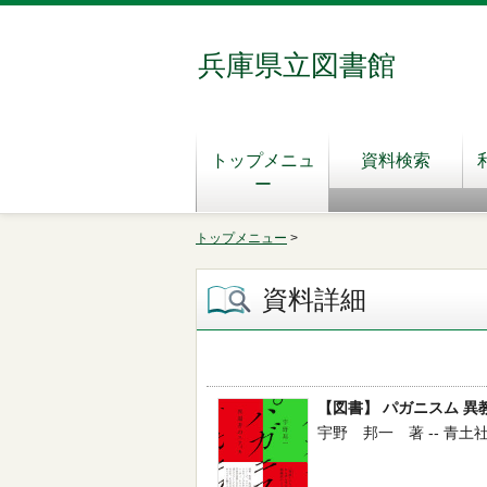
兵庫県立図書館
トップメニュ
資料検索
ー
トップメニュー
>
資料詳細
【図書】 パガニスム 異
宇野 邦一 著 -- 青土社 -- 