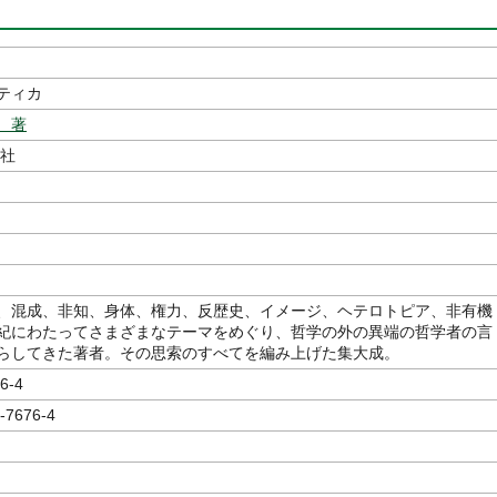
ティカ
 著
社
、混成、非知、身体、権力、反歴史、イメージ、ヘテロトピア、非有機
紀にわたってさまざまなテーマをめぐり、哲学の外の異端の哲学者の言
らしてきた著者。その思索のすべてを編み上げた集大成。
6-4
-7676-4