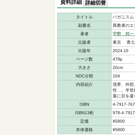
資料詳細
詳細切替
タイトル
パガニスム
副書名
異教者のエ
著者
宇野 邦一
出版者
東京 青土
出版年
2024.10
ページ数
478p
大きさ
20cm
NDC分類
104
内容紹介
境界、外部
性…。半世
葉に目を凝
ISBN
4-7917-767
ISBN13桁
978-4-7917
定価
¥5800
本体価格
¥5800