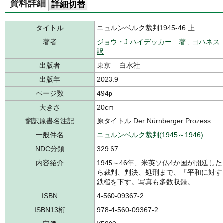
資料詳細
詳細切替
タイトル
ニュルンベルク裁判1945-46 上
著者
ジョウ・J.ハイデッカー 著
,
ヨハネス
訳
出版者
東京 白水社
出版年
2023.9
ページ数
494p
大きさ
20cm
翻訳原書名注記
原タイトル:Der Nürnberger Prozess
一般件名
ニュルンベルク裁判(1945～1946)
NDC分類
329.67
内容紹介
1945～46年、米英ソ仏4か国が開廷
ら裁判、判決、処刑まで、「平和に対す
鉄槌を下す。写真も多数収録。
ISBN
4-560-09367-2
ISBN13桁
978-4-560-09367-2