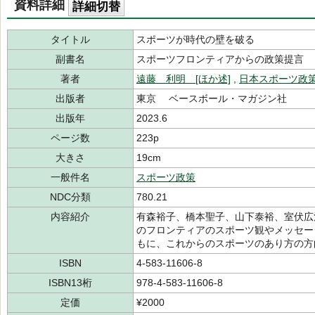
資料詳細
詳細切替
タイトル
スポーツが時代の壁を破る
副書名
スポーツフロンティアからの政策提言
著者
遠藤 利明 [ほか述]
,
日本スポーツ政
出版者
東京 ベースボール・マガジン社
出版年
2023.6
ページ数
223p
大きさ
19cm
一般件名
スポーツ政策
NDC分類
780.21
内容紹介
有森裕子、橋本聖子、山下泰裕、室伏広
のフロンティアのスポーツ観やメッセー
もに、これからのスポーツのあり方の方
ISBN
4-583-11606-8
ISBN13桁
978-4-583-11606-8
定価
¥2000