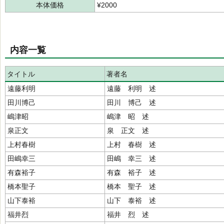
本体価格
¥2000
内容一覧
タイトル
著者名
遠藤利明
遠藤 利明 述
田川博己
田川 博己 述
嶋津昭
嶋津 昭 述
泉正文
泉 正文 述
上村春樹
上村 春樹 述
田嶋幸三
田嶋 幸三 述
有森裕子
有森 裕子 述
橋本聖子
橋本 聖子 述
山下泰裕
山下 泰裕 述
福井烈
福井 烈 述