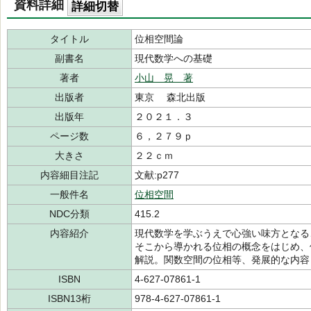
資料詳細
詳細切替
タイトル
位相空間論
副書名
現代数学への基礎
著者
小山 晃 著
出版者
東京 森北出版
出版年
２０２１．３
ページ数
６，２７９ｐ
大きさ
２２ｃｍ
内容細目注記
文献:p277
一般件名
位相空間
NDC分類
415.2
内容紹介
現代数学を学ぶうえで心強い味方となる
そこから導かれる位相の概念をはじめ、
解説。関数空間の位相等、発展的な内容
ISBN
4-627-07861-1
ISBN13桁
978-4-627-07861-1