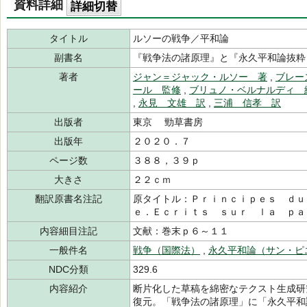
資料詳細
詳細切替
タイトル
ルソーの戦争／平和論
副書名
『戦争法の諸原理』と『永久平和論抜粋
著者
ジャン＝ジャック・ルソー 著
,
ブレー
ール 監修
,
ブリュノ・ベルナルディ 
,
永見 文雄 訳
,
三浦 信孝 訳
出版者
東京 勁草書房
出版年
２０２０．７
ページ数
３８８，３９ｐ
大きさ
２２ｃｍ
翻訳原書名注記
原タイトル：Ｐｒｉｎｃｉｐｅｓ ｄｕ
ｅ．Ｅｃｒｉｔｓ ｓｕｒ ｌａ ｐａ
内容細目注記
文献：巻末ｐ６～１１
一般件名
戦争（国際法）
,
永久平和論（サン・ピ
NDC分類
329.6
内容紹介
断片化した草稿を綿密なテクスト生成研
復元。「戦争法の諸原理」に「永久平和