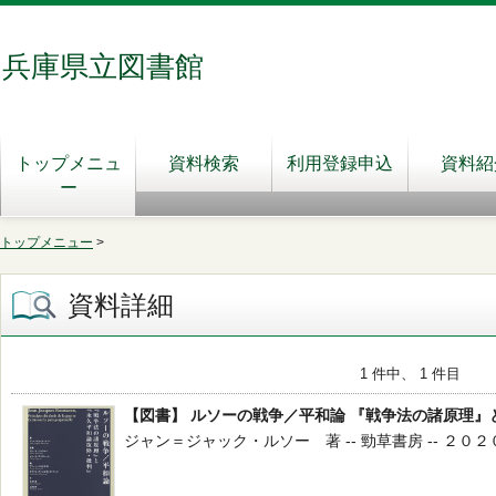
兵庫県立図書館
トップメニュ
資料検索
利用登録申込
資料紹
ー
トップメニュー
>
資料詳細
1 件中、 1 件目
【図書】 ルソーの戦争／平和論 『戦争法の諸原理
ジャン＝ジャック・ルソー 著 -- 勁草書房 -- ２０２０．７