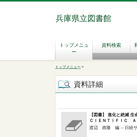
兵庫県立図書館
トップメニュ
資料検索
ー
トップメニュー
>
資料詳細
【図書】 進化と絶滅 生
ＣＩＥＮＴＩＦＩＣ ＡＭ
渡辺 政隆 編 -- 日経サイ