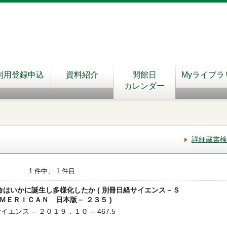
利用登録申込
資料紹介
開館日
Myライブラ
カレンダー
詳細蔵書検
1 件中、 1 件目
命はいかに誕生し多様化したか ( 別冊日経サイエンス－Ｓ
ＥＲＩＣＡＮ 日本版－ ２３５ )
エンス -- ２０１９．１０ -- 467.5