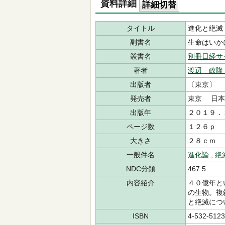
資料詳細
詳細切替
タイトル
進化と絶滅
副書名
生命はいか
叢書名
別冊日経サ
著者
渡辺 政隆
出版者
〔東京〕 
発売者
東京 日本
出版年
２０１９．
ページ数
１２６ｐ
大きさ
２８ｃｍ
一般件名
進化論
,
絶
NDC分類
467.5
内容紹介
４０億年と
の生物。複
と絶滅につ
ISBN
4-532-5123