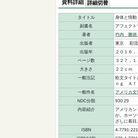
資料詳細
詳細切替
タイトル
身体と情動
副書名
アフェクト
著者
竹内 勝徳
出版者
東京 彩流
出版年
２０１６．
ページ数
３２７，１
大きさ
２２ｃｍ
一般注記
欧文タイト
ｎｇ Ａｆ
一般件名
アメリカ文
NDC分類
930.29
内容紹介
アメリカン
か。ホーソ
ざしに着目
ISBN
4-7791-221