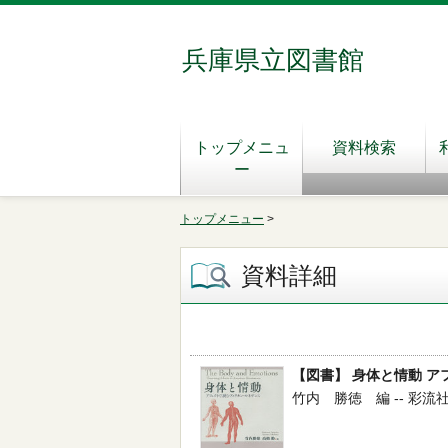
兵庫県立図書館
トップメニュ
資料検索
ー
トップメニュー
>
資料詳細
【図書】 身体と情動 
竹内 勝徳 編 -- 彩流社 -