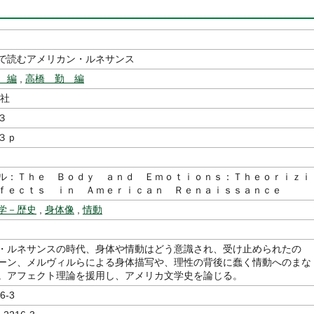
で読むアメリカン・ルネサンス
 編
,
高橋 勤 編
社
３
３ｐ
ル：Ｔｈｅ Ｂｏｄｙ ａｎｄ Ｅｍｏｔｉｏｎｓ：Ｔｈｅｏｒｉｚｉ
ｆｅｃｔｓ ｉｎ Ａｍｅｒｉｃａｎ Ｒｅｎａｉｓｓａｎｃｅ
学－歴史
,
身体像
,
情動
・ルネサンスの時代、身体や情動はどう意識され、受け止められたの
ーン、メルヴィルらによる身体描写や、理性の背後に蠢く情動へのまな
。アフェクト理論を援用し、アメリカ文学史を論じる。
6-3