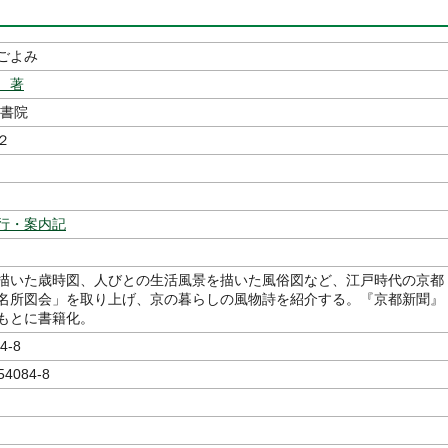
ごよみ
 著
書院
２
行・案内記
描いた歳時図、人びとの生活風景を描いた風俗図など、江戸時代の京都
名所図会」を取り上げ、京の暮らしの風物詩を紹介する。『京都新聞』
もとに書籍化。
4-8
54084-8