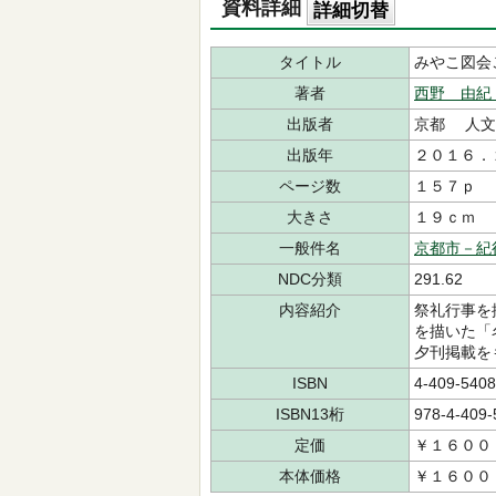
資料詳細
詳細切替
タイトル
みやこ図会
著者
西野 由紀
出版者
京都 人文
出版年
２０１６．
ページ数
１５７ｐ
大きさ
１９ｃｍ
一般件名
京都市－紀
NDC分類
291.62
内容紹介
祭礼行事を
を描いた「
夕刊掲載を
ISBN
4-409-5408
ISBN13桁
978-4-409-
定価
￥１６００
本体価格
￥１６００