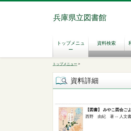
兵庫県立図書館
トップメニュ
資料検索
ー
トップメニュー
>
資料詳細
【図書】 みやこ図会ご
西野 由紀 著 -- 人文書院 