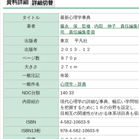
資料詳細
詳細切替
タイトル
最新心理学事典
著者
藤永 保 監修
,
内田 伸子 責任編集
司 責任編集委員
出版者
東京 平凡社
出版年
２０１３．１２
ページ数
８７０ｐ
大きさ
２７ｃｍ
一般注記
布装
一般件名
心理学－辞典
NDC分類
140.33
内容紹介
現代心理学の詳細な事典。幅広い学問領
を把握するために１６の分野を設定し、
目相互の関連性がわかる体系項目表も収
ISBN
4-582-10603-9
ISBN13桁
978-4-582-10603-9