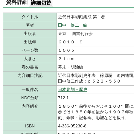
資料詳細
詳細切替
タイトル
近代日本彫刻集成 第１巻
著者
田中 修二 編
出版者
東京 国書刊行会
出版年
２０１０．９
ページ数
５５０ｐ
大きさ
３１ｃｍ
巻の書名
幕末・明治編
内容細目注記
近代日本彫刻史年表 篠原聡 迫内祐
田中修二作成：ｐ５２３～５５０
一般件名
日本彫刻－歴史
NDC分類
712.1
内容紹介
１８５０年前後からおよそ１００年間に
巻では１８５０年前後から１９０７年秋
刻、銅像・記念碑、彫塑などを扱う。
ISBN
4-336-05230-8