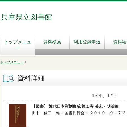
兵庫県立図書館
トップメニュ
資料検索
利用登録申込
資料紹
ー
トップメニュー
>
資料詳細
1 件中、 1 件目
【図書】 近代日本彫刻集成 第１巻 幕末・明治編
田中 修二 編 -- 国書刊行会 -- ２０１０．９ -- 712.