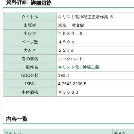
資料詳細
詳細切替
タイトル
キリスト教神秘主義著作集 ６
出版者
東京 教文館
出版年
１９８９．９
ページ数
４５０ｐ
大きさ
２２ｃｍ
巻の書名
エックハルト
一般件名
キリスト教
,
神秘主義
NDC分類
190.8
ISBN
4-7642-3206-5
本体価格
￥３８８３
内容一覧
タイトル
著者名