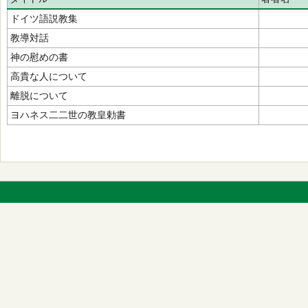
ドイツ語説教集
教導対話
神の慰めの書
高貴な人について
離脱について
ヨハネス二二世の教皇勅書