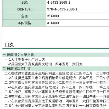
ISBN
4-8433-2568-1
ISBN13桁
978-4-8433-2568-1
定価
¥16000
本体価格
¥16000
目次
一 伊藤博文自筆文書
一-1大津事変手記年月日欠
一-2露国皇太子宛親書案文明治二四年五月一六日カ
二 日露間親電往復
二-1在彼得堡露国皇帝皇后宛明治天皇親電明治二四年五月一二日午
二-2在彼得堡露国皇帝皇后宛明治天皇親電明治二四年五月一三日午
二-3在京都天皇宛露国皇帝親電明治二四年五月一三日午前一〇時五
二-4在京都天皇宛露国皇帝親電明治二四年五月一四日午後一一時五
二-5在神戸・軍艦アゾバ露国皇太子宛天皇親電明治二四年五月一四
二-6在京都天皇宛露国皇太子親電明治二四年五月一四日午後一一時
二-7在京都天皇宛露国皇太子親電明治二四年五月一六日午後五時四
二-8在神戸露国皇太子宛天皇親電明治二四年五月一七日京都御所発