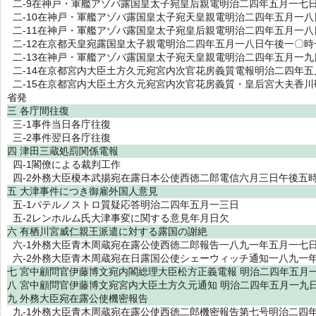
二-9在神戸・軍艦アゾバ露国皇太子宛皇后親電明治二四年五月一七
二-10在神戸・軍艦アゾバ露国皇太子宛天皇親電明治二四年五月一八
二-11在神戸・軍艦アゾバ露国皇太子宛皇后親電明治二四年五月一八
二-12在京都天皇宛露国皇太子親電明治二四年五月一八日午後一〇時
二-13在神戸・軍艦アゾバ露国皇太子宛天皇親電明治二四年五月一九
二-14在京都宮内大臣土方久元宛宮内次官花房義質電報明治二四年五
二-15在京都宮内大臣土方久元宛宮内次官花房義質・皇后宮大夫香
省発
三 各庁間往復
三-1事件当日各庁往復
三-2事件翌日各庁往復
四 津田三蔵処罰関係電報
四-1閣僚による裁判工作
四-2外務大臣榎本武揚宛在露日本公使西徳二郎電信六月三日午後五
五 大津事件につき御雇外国人意見
五-1パテルノストロ質疑応答明治二四年五月一三日
五-2レンホルム氏大津事変に関する意見年月日欠
六 有栖川宮威仁親王派遣に対する露国の謝絶
六-1外務大臣青木周蔵宛在露公使西徳二郎報告一八九一年五月一七
六-2外務大臣青木周蔵宛在日露国公使シェーウィッチ通知一八九一
七 宮中顧問官伊藤博文宛内閣総理大臣松方正義電報 明治二四年五月
八 宮中顧問官伊藤博文宛宮内大臣土方久元通知 明治二四年五月一九
九 外務大臣宛在露公使機密報告
九-1外務大臣青木周蔵宛在露公使西徳二郎機密報告第七号明治二四