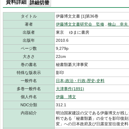
資料詳細
詳細切替
タイトル
伊藤博文文書 [1]第36巻
著者
伊藤博文文書研究会 監修
,
檜山 幸夫
出版者
東京 ゆまに書房
出版年
2010.6
ページ数
9,279p
大きさ
22cm
巻の書名
秘書類纂大津事変
特殊な版表示
影印
一般件名
日本-政治・行政-歴史-史料
多巻一般件名
大津事件(1891)
個人件名
伊藤 博文
NDC分類
312.1
内容紹介
明治国家建設の父である伊藤博文が残し
料である「秘書類纂」の全てを影印復刻
変」への日本政府及び日露皇室往復史料