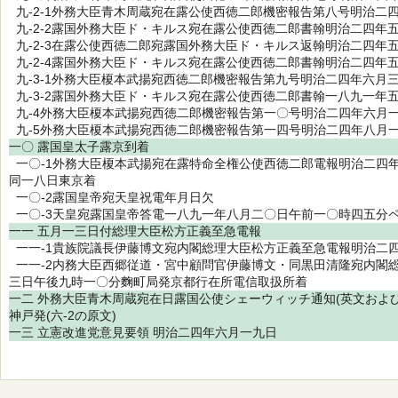
九-2-1外務大臣青木周蔵宛在露公使西徳二郎機密報告第八号明治二
九-2-2露国外務大臣ド・キルス宛在露公使西徳二郎書翰明治二四年
九-2-3在露公使西徳二郎宛露国外務大臣ド・キルス返翰明治二四年
九-2-4露国外務大臣ド・キルス宛在露公使西徳二郎書翰明治二四年
九-3-1外務大臣榎本武揚宛西徳二郎機密報告第九号明治二四年六月
九-3-2露国外務大臣ド・キルス宛在露公使西徳二郎書翰一八九一年
九-4外務大臣榎本武揚宛西徳二郎機密報告第一〇号明治二四年六月
九-5外務大臣榎本武揚宛西徳二郎機密報告第一四号明治二四年八月
一〇 露国皇太子露京到着
一〇-1外務大臣榎本武揚宛在露特命全権公使西徳二郎電報明治二四
同一八日東京着
一〇-2露国皇帝宛天皇祝電年月日欠
一〇-3天皇宛露国皇帝答電一八九一年八月二〇日午前一〇時四五分
一一 五月一三日付総理大臣松方正義至急電報
一一-1貴族院議長伊藤博文宛内閣総理大臣松方正義至急電報明治二
一一-2内務大臣西郷従道・宮中顧問官伊藤博文・同黒田清隆宛内閣
三日午後九時一〇分麴町局発京都行在所電信取扱所着
一二 外務大臣青木周蔵宛在日露国公使シェーウィッチ通知(英文およ
神戸発(六-2の原文)
一三 立憲改進党意見要領 明治二四年六月一九日