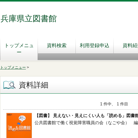
兵庫県立図書館
トップメニュ
資料検索
利用登録申込
資料紹
ー
トップメニュー
>
資料詳細
1 件中、 1 件目
【図書】 見えない・見えにくい人も「読める」図書
公共図書館で働く視覚障害職員の会（なごや会） 編著 -- 読