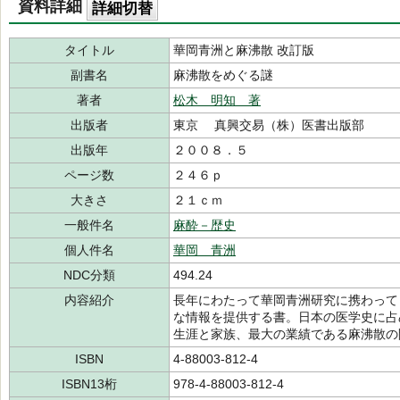
資料詳細
詳細切替
タイトル
華岡青洲と麻沸散 改訂版
副書名
麻沸散をめぐる謎
著者
松木 明知 著
出版者
東京 真興交易（株）医書出版部
出版年
２００８．５
ページ数
２４６ｐ
大きさ
２１ｃｍ
一般件名
麻酔－歴史
個人件名
華岡 青洲
NDC分類
494.24
内容紹介
長年にわたって華岡青洲研究に携わって
な情報を提供する書。日本の医学史に占
生涯と家族、最大の業績である麻沸散の
ISBN
4-88003-812-4
ISBN13桁
978-4-88003-812-4