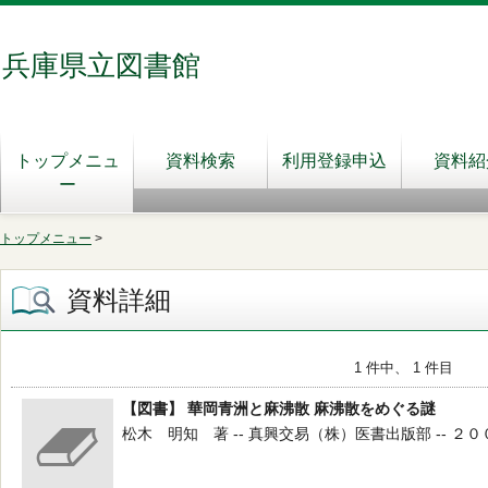
兵庫県立図書館
トップメニュ
資料検索
利用登録申込
資料紹
ー
トップメニュー
>
資料詳細
1 件中、 1 件目
【図書】 華岡青洲と麻沸散 麻沸散をめぐる謎
松木 明知 著 -- 真興交易（株）医書出版部 -- ２００８．