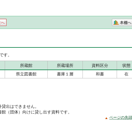
本棚へ
ごへ
です。
所蔵館
所蔵場所
資料区分
状態
県立図書館
書庫１層
和書
在
外貸出はできません。
書館（団体）向けに貸し出す資料です。
ページの先