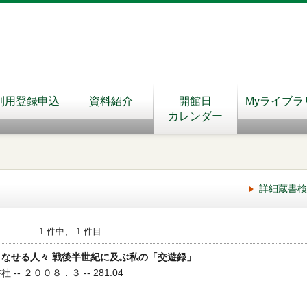
利用登録申込
資料紹介
開館日
Myライブラ
カレンダー
詳細蔵書検
1 件中、 1 件目
りなせる人々 戦後半世紀に及ぶ私の「交遊録」
-- ２００８．３ -- 281.04