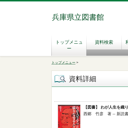
兵庫県立図書館
トップメニュ
資料検索
ー
トップメニュー
>
資料詳細
【図書】 わが人生を織
西郷 竹彦 著 -- 新読書社 