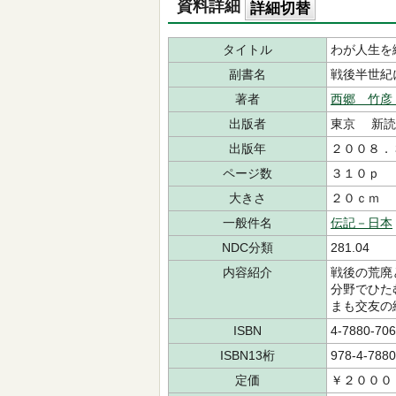
資料詳細
詳細切替
タイトル
わが人生を
副書名
戦後半世紀
著者
西郷 竹彦
出版者
東京 新読
出版年
２００８．
ページ数
３１０ｐ
大きさ
２０ｃｍ
一般件名
伝記－日本
NDC分類
281.04
内容紹介
戦後の荒廃
分野でひた
まも交友の
ISBN
4-7880-706
ISBN13桁
978-4-7880
定価
￥２０００