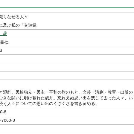
織りなせる人々
に及ぶ私の「交遊録」
 著
書社
３
と混乱。民族独立・民主・平和の旗のもと、文芸・演劇・教育・出版の
むきな闘いに明け暮れた歳月。忘れえぬ思い出を残して去った人々、い
続く人々についての思い出のくさぐさを書き留める。
0-8
-7060-8