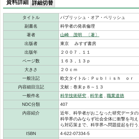
資料詳細
詳細切替
タイトル
パブリッシュ・オア・ペリッシュ
副書名
科学者の発表倫理
著者
山崎 茂明 〔著〕
出版者
東京 みすず書房
出版年
２００７．１１
ページ数
１６３，１３ｐ
大きさ
２０ｃｍ
一般注記
欧文タイトル：Ｐｕｂｌｉｓｈ ｏｒ 
内容細目注記
文献：巻末ｐ８～１３
一般件名
科学技術研究
,
科学者
,
職業道徳
NDC分類
407
内容紹介
近年、科学者がおこなった研究データの
科学界のみならず社会全体に衝撃を与え
ら対応策まで、科学界へ問題提起を行う
ISBN
4-622-07334-5