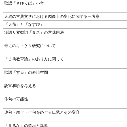
歌語「さゆりば」小考
天狗の古典文学における図像上の変化に関する一考察
「天茄」と「なすび」
漢語サ変動詞「奏ス」の意味用法
最近のキ・ケリ研究について
「古典教育論」のあり方に関して
歌語「すゑ」の表現空間
託宣和歌を考える
俳句の可能性
連句・雑俳・俳句をめぐる伝承とその変容
「見るな」の禁忌と異界