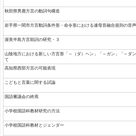
秋田県男鹿方言の動詞句構造
岩手県一関市方言動詞条件形・命令形における連母音融合規則の音
渥美半島方言助詞の研究・３
山陰地方における新しい方言形「～（ダ）ヘン」「～ガン」「～ダ
て
高知県西部方言の可能表現
こどもと言葉に関する試論
国語審議会の終焉
小学校国語科教材研究の方法
小学校国語科教材とジェンダー