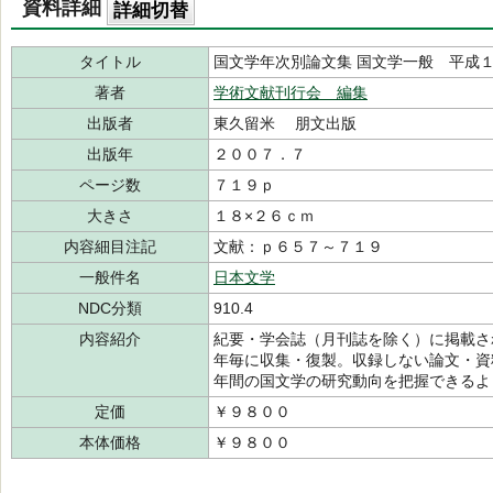
資料詳細
詳細切替
タイトル
国文学年次別論文集 国文学一般 平成
著者
学術文献刊行会 編集
出版者
東久留米 朋文出版
出版年
２００７．７
ページ数
７１９ｐ
大きさ
１８×２６ｃｍ
内容細目注記
文献：ｐ６５７～７１９
一般件名
日本文学
NDC分類
910.4
内容紹介
紀要・学会誌（月刊誌を除く）に掲載さ
年毎に収集・復製。収録しない論文・資
年間の国文学の研究動向を把握できるよ
定価
￥９８００
本体価格
￥９８００