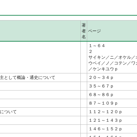
著
者
ページ
名
１～６４
サイキン／ニ／オケル／
ウベイ／ノ／コテン／ワ
／ケンキユウｐ
主として概論・通史について
２０～３４ｐ
３５～６７ｐ
６８～８６ｐ
８７～１０９ｐ
について
１１２～１２０ｐ
１２１～１４３ｐ
１４６～１５２ｐ