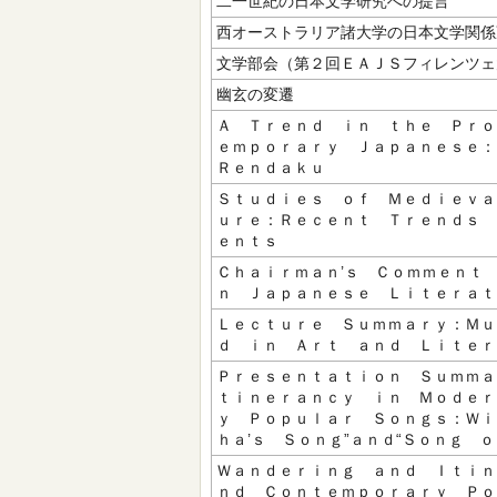
二一世紀の日本文学研究への提言
西オーストラリア諸大学の日本文学関係
文学部会（第２回ＥＡＪＳフィレンツェ
幽玄の変遷
Ａ Ｔｒｅｎｄ ｉｎ ｔｈｅ Ｐｒｏ
ｅｍｐｏｒａｒｙ Ｊａｐａｎｅｓｅ
Ｒｅｎｄａｋｕ
Ｓｔｕｄｉｅｓ ｏｆ Ｍｅｄｉｅｖａ
ｕｒｅ：Ｒｅｃｅｎｔ Ｔｒｅｎｄｓ 
ｅｎｔｓ
Ｃｈａｉｒｍａｎ’ｓ Ｃｏｍｍｅｎｔ
ｎ Ｊａｐａｎｅｓｅ Ｌｉｔｅｒａｔ
Ｌｅｃｔｕｒｅ Ｓｕｍｍａｒｙ：Ｍｕ
ｄ ｉｎ Ａｒｔ ａｎｄ Ｌｉｔｅｒ
Ｐｒｅｓｅｎｔａｔｉｏｎ Ｓｕｍｍａ
ｔｉｎｅｒａｎｃｙ ｉｎ Ｍｏｄｅｒ
ｙ Ｐｏｐｕｌａｒ Ｓｏｎｇｓ：Ｗｉ
ｈａ’ｓ Ｓｏｎｇ”ａｎｄ“Ｓｏｎｇ 
Ｗａｎｄｅｒｉｎｇ ａｎｄ Ｉｔｉｎ
ｎｄ Ｃｏｎｔｅｍｐｏｒａｒｙ Ｐｏ