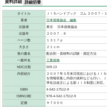
資料詳細
詳細切替
タイトル
ＪＩＳハンドブック ゴム ２００７－
著者
日本規格協会 編集
出版者
東京 日本規格協会
出版年
２００７．６
ページ数
１３１７ｐ
大きさ
２１ｃｍ
巻の書名
配合剤・原材料の試験・測定方法
一般件名
工業規格
NDC分類
509.13
内容紹介
２００７年３月末日現在におけるＪＩＳ
を情報収集し内容の抜粋なども行い、Ｊ
準化法改正による新ＪＩＳ制度に対応。
ISBN
4-542-17512-9
ISBN13桁
978-4-542-17512-9
定価
￥７０００