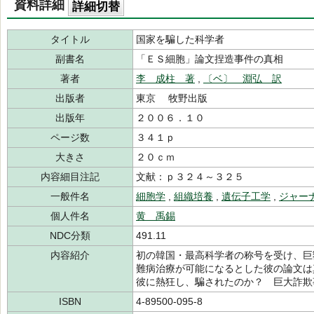
資料詳細
詳細切替
タイトル
国家を騙した科学者
副書名
「ＥＳ細胞」論文捏造事件の真相
著者
李 成柱 著
,
〔ベ〕 淵弘 訳
出版者
東京 牧野出版
出版年
２００６．１０
ページ数
３４１ｐ
大きさ
２０ｃｍ
内容細目注記
文献：ｐ３２４～３２５
一般件名
細胞学
,
組織培養
,
遺伝子工学
,
ジャー
個人件名
黄 禹錫
NDC分類
491.11
内容紹介
初の韓国・最高科学者の称号を受け、巨
難病治療が可能になるとした彼の論文は
彼に熱狂し、騙されたのか？ 巨大詐欺
ISBN
4-89500-095-8