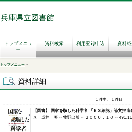
兵庫県立図書館
トップメニュ
資料検索
利用登録申込
資料紹
ー
トップメニュー
>
資料詳細
1 件中、 1 件目
【図書】 国家を騙した科学者 「ＥＳ細胞」論文捏造
李 成柱 著 -- 牧野出版 -- ２００６．１０ -- 491.11