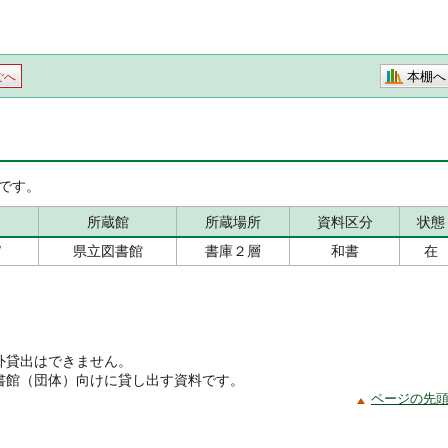
本棚へ
ごへ
です。
所蔵館
所蔵場所
資料区分
状態
/
県立図書館
書庫２層
和書
在
外貸出はできません。
書館（団体）向けに貸し出す資料です。
ページの先