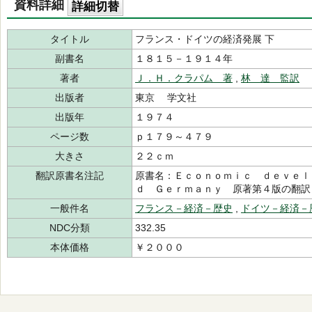
資料詳細
詳細切替
タイトル
フランス・ドイツの経済発展 下
副書名
１８１５－１９１４年
著者
Ｊ．Ｈ．クラパム 著
,
林 達 監訳
出版者
東京 学文社
出版年
１９７４
ページ数
ｐ１７９～４７９
大きさ
２２ｃｍ
翻訳原書名注記
原書名：Ｅｃｏｎｏｍｉｃ ｄｅｖｅｌ
ｄ Ｇｅｒｍａｎｙ 原著第４版の翻訳
一般件名
フランス－経済－歴史
,
ドイツ－経済－
NDC分類
332.35
本体価格
￥２０００