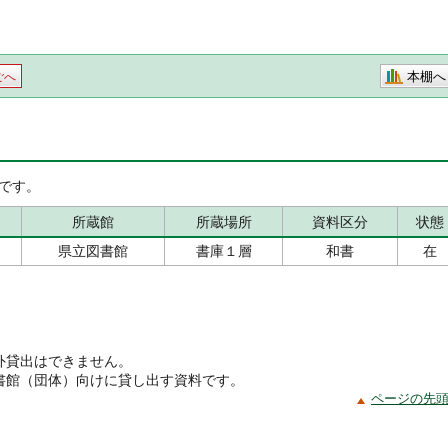
本棚へ
ごへ
です。
所蔵館
所蔵場所
資料区分
状態
県立図書館
書庫１層
和書
在
外貸出はできません。
書館（団体）向けに貸し出す資料です。
ページの先