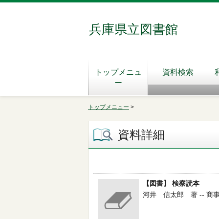
兵庫県立図書館
トップメニュ
資料検索
ー
トップメニュー
>
資料詳細
【図書】 検察読本
河井 信太郎 著 -- 商事法