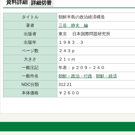
資料詳細
詳細切替
タイトル
朝鮮半島の政治経済構造
著者
三谷 静夫 編
出版者
東京 日本国際問題研究所
出版年
１９８３．３
ページ数
２４３ｐ
大きさ
２１ｃｍ
一般注記
年表：ｐ２０９～２４０
一般件名
朝鮮－政治・行政
,
朝鮮－経済
NDC分類
312.21
本体価格
￥２６００