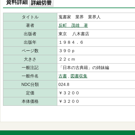
資料詳細
詳細切替
タイトル
蒐書家 業界 業界人
著者
反町 茂雄 著
出版者
東京 八木書店
出版年
１９８４．６
ページ数
３９０ｐ
大きさ
２２ｃｍ
一般注記
「日本の古典籍」の姉妹編
一般件名
古書
,
図書収集
NDC分類
024.8
定価
￥３２００
本体価格
￥３２００