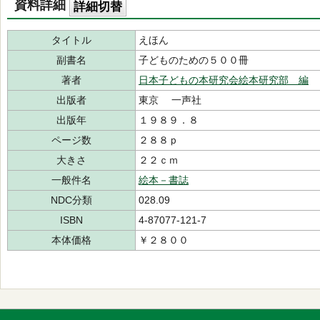
資料詳細
詳細切替
タイトル
えほん
副書名
子どものための５００冊
著者
日本子どもの本研究会絵本研究部 編
出版者
東京 一声社
出版年
１９８９．８
ページ数
２８８ｐ
大きさ
２２ｃｍ
一般件名
絵本－書誌
NDC分類
028.09
ISBN
4-87077-121-7
本体価格
￥２８００