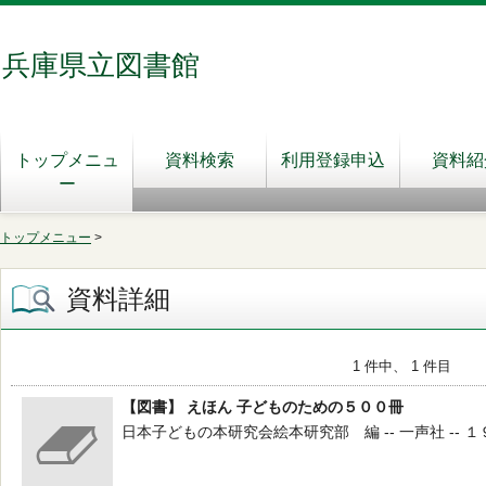
兵庫県立図書館
トップメニュ
資料検索
利用登録申込
資料紹
ー
トップメニュー
>
資料詳細
1 件中、 1 件目
【図書】 えほん 子どものための５００冊
日本子どもの本研究会絵本研究部 編 -- 一声社 -- １９８９