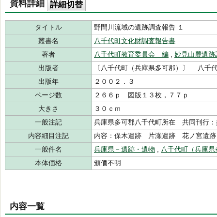
資料詳細
詳細切替
タイトル
野間川流域の遺跡調査報告 １
叢書名
八千代町文化財調査報告書
著者
八千代町教育委員会 編
,
妙見山麓遺跡
出版者
〔八千代町（兵庫県多可郡）〕 八千
出版年
２００２．３
ページ数
２６６ｐ 図版１３枚，７７ｐ
大きさ
３０ｃｍ
一般注記
兵庫県多可郡八千代町所在 共同刊行：
内容細目注記
内容：保木遺跡 片瀬遺跡 花ノ宮遺跡
一般件名
兵庫県－遺跡・遺物
,
八千代町（兵庫県
本体価格
頒価不明
内容一覧