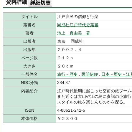
資料詳細
詳細切替
タイトル
江戸庶民の信仰と行楽
叢書名
同成社江戸時代史叢書
著者
池上 真由美 著
出版者
東京 同成社
出版年
２００２．４
ページ数
２１２ｐ
大きさ
２０ｃｍ
一般件名
旅行－歴史
,
民間信仰
,
日本－歴史－江
NDC分類
384.37
内容紹介
江戸時代後期に起こった空前の旅ブーム
また近くは大山や江の島に参詣の小旅行
スタイルの旅を楽しんだのかを探る。
ISBN
4-88621-242-5
本体価格
￥２３００