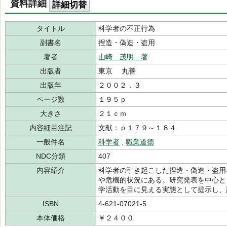
資料詳細
詳細切替
タイトル
科学者の不正行為
副書名
捏造・偽造・盗用
著者
山崎 茂明 著
出版者
東京 丸善
出版年
２００２．３
ページ数
１９５ｐ
大きさ
２１ｃｍ
内容細目注記
文献：ｐ１７９～１８４
一般件名
科学者
,
職業道徳
NDC分類
407
内容紹介
科学者の引き起こした捏造・偽造・盗用
や危機的状況にある。研究発表を中心と
学活動を目に見える実態として提示し、
ISBN
4-621-07021-5
本体価格
￥２４００