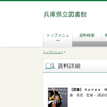
兵庫県立図書館
トップメニュ
資料検索
ー
トップメニュー
>
資料詳細
【図書】 Ｈａｎａｅ 
森 英恵 監修 -- 講談社イ