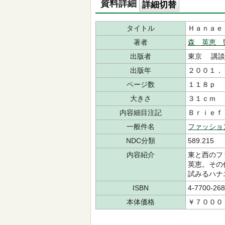
資料詳細
詳細切替
タイトル
Ｈａｎａｅ
著者
森 英恵 
出版者
東京 講談
出版年
２００１．
ページ数
１１８ｐ
大きさ
３１ｃｍ
内容細目注記
Ｂｒｉｅｆ
一般件名
ファッショ
NDC分類
589.215
内容紹介
東と西のフ
英恵。その
試みるハナ
ISBN
4-7700-268
本体価格
￥７０００