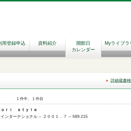
利用登録申込
資料紹介
開館日
Myライブラ
カレンダー
詳細蔵書検
1 件中、 1 件目
Ｍｏｒｉ ｓｔｙｌｅ
ンターナショナル -- ２００１．７ -- 589.215