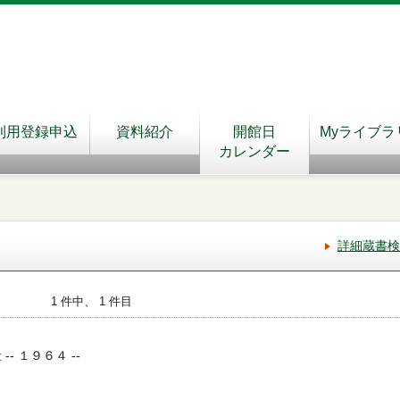
利用登録申込
資料紹介
開館日
Myライブラ
カレンダー
詳細蔵書検
1 件中、 1 件目
-- １９６４ --