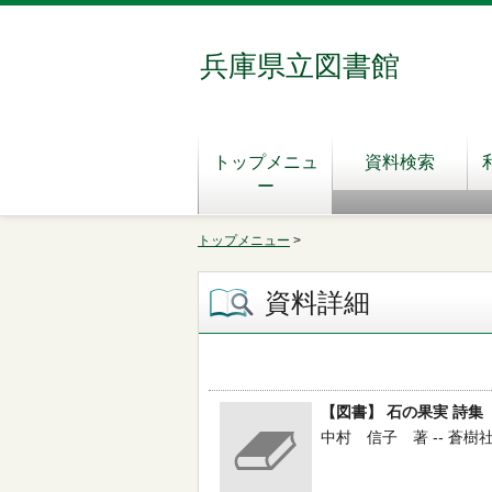
兵庫県立図書館
トップメニュ
資料検索
ー
トップメニュー
>
資料詳細
【図書】 石の果実 詩集
中村 信子 著 -- 蒼樹社 