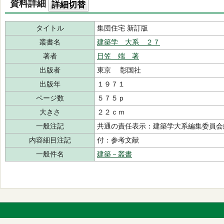
資料詳細
詳細切替
タイトル
集団住宅 新訂版
叢書名
建築学 大系 ２７
著者
日笠 端 著
出版者
東京 彰国社
出版年
１９７１
ページ数
５７５ｐ
大きさ
２２ｃｍ
一般注記
共通の責任表示：建築学大系編集委員会
内容細目注記
付：参考文献
一般件名
建築－叢書