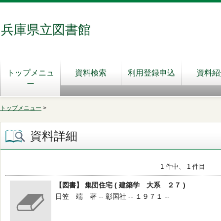
兵庫県立図書館
トップメニュ
資料検索
利用登録申込
資料紹
ー
トップメニュー
>
資料詳細
1 件中、 1 件目
【図書】 集団住宅 ( 建築学 大系 ２７ )
日笠 端 著 -- 彰国社 -- １９７１ --