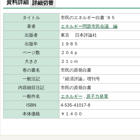
資料詳細
詳細切替
タイトル
市民のエネルギー白書 ’８５
著者
エネルギー問題市民会議 編
出版者
東京 日本評論社
出版年
１９８５
ページ数
２０４ｐ
大きさ
２１ｃｍ
巻の書名
市民の原発白書
一般注記
『経済評論』増刊号
内容細目注記
市民の原発白書
一般件名
エネルギー
,
原子力発電
ISBN
4-535-41017-8
本体価格
￥１４００