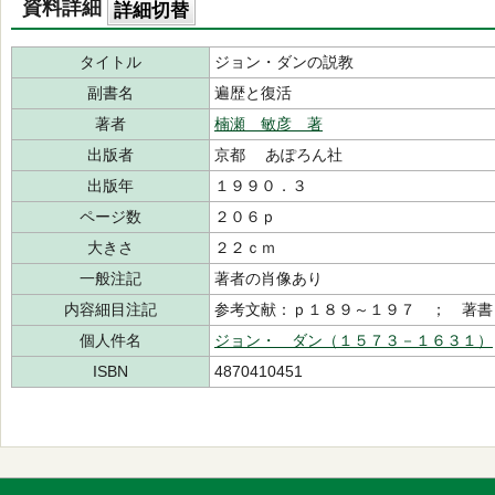
資料詳細
詳細切替
タイトル
ジョン・ダンの説教
副書名
遍歴と復活
著者
楠瀬 敏彦 著
出版者
京都 あぽろん社
出版年
１９９０．３
ページ数
２０６ｐ
大きさ
２２ｃｍ
一般注記
著者の肖像あり
内容細目注記
参考文献：ｐ１８９～１９７ ； 著書
個人件名
ジョン・ ダン（１５７３－１６３１）
ISBN
4870410451