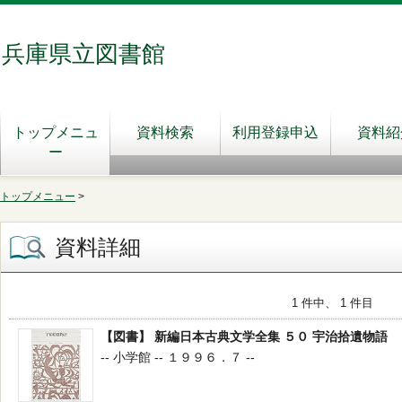
兵庫県立図書館
トップメニュ
資料検索
利用登録申込
資料紹
ー
トップメニュー
>
資料詳細
1 件中、 1 件目
【図書】 新編日本古典文学全集 ５０ 宇治拾遺物語
-- 小学館 -- １９９６．７ --