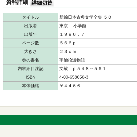
資料詳細
詳細切替
タイトル
新編日本古典文学全集 ５０
出版者
東京 小学館
出版年
１９９６．７
ページ数
５６６ｐ
大きさ
２３ｃｍ
巻の書名
宇治拾遺物語
内容細目注記
文献：ｐ５４８～５６１
ISBN
4-09-658050-3
本体価格
￥４４６６