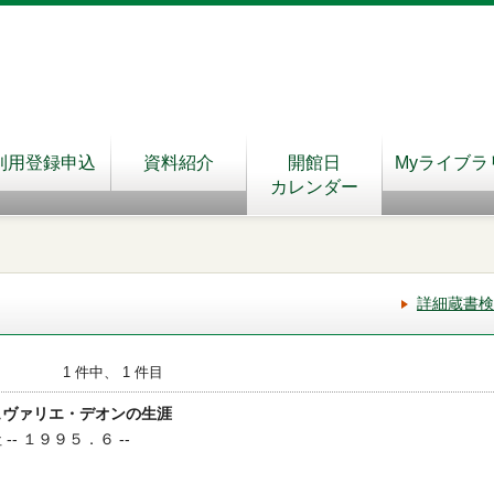
利用登録申込
資料紹介
開館日
Myライブラ
カレンダー
詳細蔵書検
1 件中、 1 件目
ュヴァリエ・デオンの生涯
-- １９９５．６ --