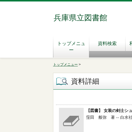
兵庫県立図書館
トップメニュ
資料検索
ー
トップメニュー
>
資料詳細
【図書】 女装の剣士シ
窪田 般弥 著 -- 白水社 