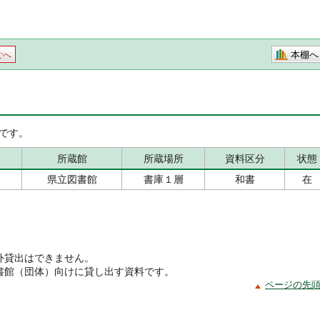
本棚へ
ごへ
です。
所蔵館
所蔵場所
資料区分
状態
県立図書館
書庫１層
和書
在
外貸出はできません。
書館（団体）向けに貸し出す資料です。
ページの先