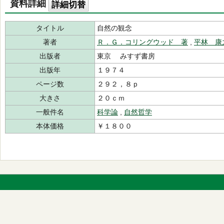
資料詳細
詳細切替
タイトル
自然の観念
著者
Ｒ．Ｇ．コリングウッド 著
,
平林 康
出版者
東京 みすず書房
出版年
１９７４
ページ数
２９２，８ｐ
大きさ
２０ｃｍ
一般件名
科学論
,
自然哲学
本体価格
￥１８００